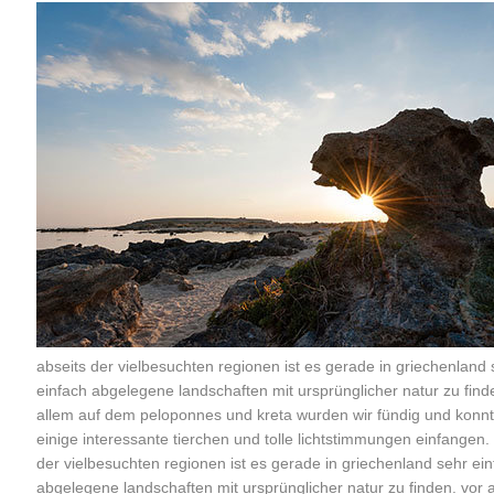
abseits der vielbesuchten regionen ist es gerade in griechenland 
einfach abgelegene landschaften mit ursprünglicher natur zu find
allem auf dem peloponnes und kreta wurden wir fündig und konn
einige interessante tierchen und tolle lichtstimmungen einfangen.
der vielbesuchten regionen ist es gerade in griechenland sehr ei
abgelegene landschaften mit ursprünglicher natur zu finden. vor 