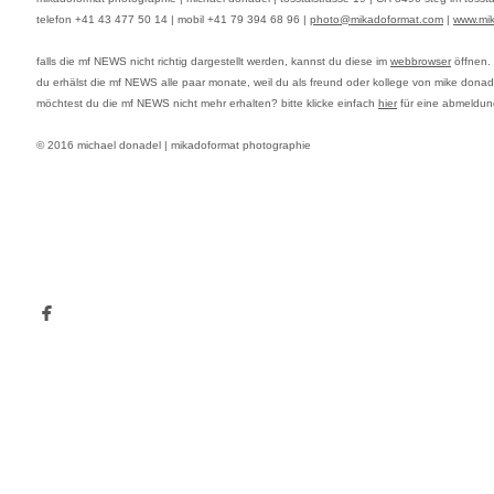
telefon +41 43 477 50 14 | mobil +41 79 394 68 96 |
photo@mikadoformat.com
|
www.mi
falls die mf
NEWS
nicht richtig dargestellt werden, kannst du diese im
webbrowser
öffnen.
du erhälst die mf
NEWS
alle paar monate, weil du als freund oder kollege von mike donad
möchtest du die mf
NEWS
nicht mehr erhalten? bitte klicke einfach
hier
für eine abmeldung
© 2016 michael donadel | mikadoformat photographie