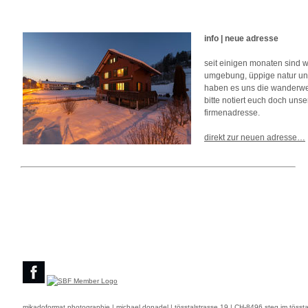
info | neue adresse
seit einigen monaten sind w
umgebung, üppige natur und
haben es uns die wanderwege
bitte notiert euch doch unse
firmenadresse.
direkt zur neuen adresse…
mikadoformat photographie | michael donadel | tösstalstrasse 19 | CH-8496 steg im tössta